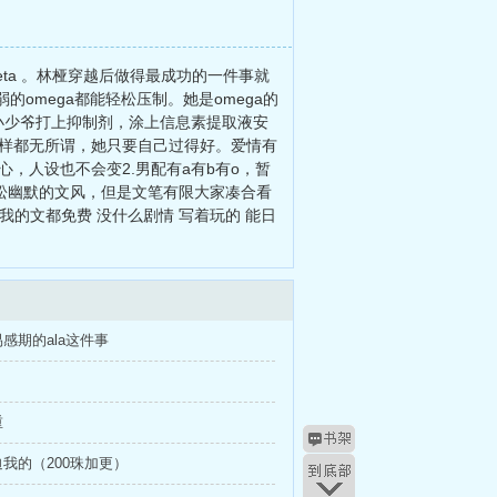
ta 。林桠穿越后做得最成功的一件事就
omega都能轻松压制。她是omega的
的小少爷打上抑制剂，涂上信息素提取液安
怎样都无所谓，她只要自己过得好。爱情有
，人设也不会变2.男配有a有b有o，暂
轻松幽默的文风，但是文笔有限大家凑合看
我的文都免费 没什么剧情 写着玩的 能日
感期的ala这件事
重
我的（200珠加更）