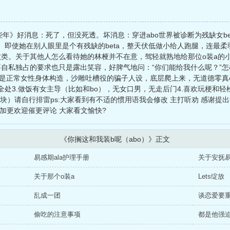
些年》好消息：死了，但没死透。坏消息：穿进abo世界被诊断为残缺女be
。即使她在别人眼里是个有残缺的beta，整天伏低做小给人跑腿，连最柔弱的
a中的败类。关于其他人怎么看待她的林桠并不在意，驾轻就熟地给那位o装a
想要自私独占的要求也只是露出笑容，好脾气地问：“你们能给我什么呢？”
就是正常女性身体构造，沙雕吐槽役的骗子人设，底层爬上来，无道德零真心
处3.做饭有女主导（比如和bo），无女口男，无走后门4.喜欢玩梗和
块）请自行排雷ps:大家看到有不适的惯用语我会修改 主打听劝 感谢提出
加更欢迎催更评论 大家看文愉快?
《你搁这和我装b呢（abo）》正文
易感期ala护理手册
关于安抚易
关于那个o装a
Lets绽放
乱成一团
谈恋爱要
偷吃的注意事项
都是他强迫