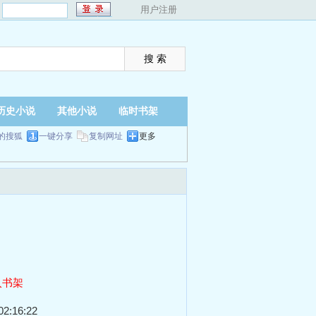
：
用户注册
历史小说
其他小说
临时书架
的搜狐
一键分享
复制网址
更多
入书架
2:16:22