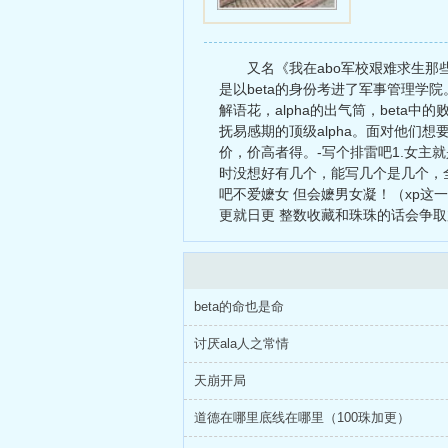
又名《我在abo军校艰难求生那
是以beta的身份考进了军事管理学院
解语花，alpha的出气筒，bet
抚易感期的顶级alpha。面对他们
价，价高者得。-写个排雷吧1.女主
时没想好有几个，能写几个是几个，全
吧不爱嬷女 但会嬷男女凝！（xp这一
更就日更 整数收藏和珠珠的话会争取
beta的命也是命
讨厌ala人之常情
天崩开局
道德在哪里底线在哪里（100珠加更）