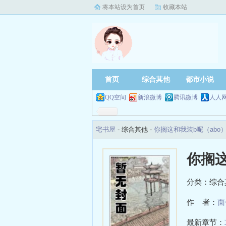
将本站设为首页
收藏本站
首页
综合其他
都市小说
QQ空间
新浪微博
腾讯微博
人人
宅书屋
- 综合其他 -
你搁这和我装b呢（abo
你搁这
分类：综合
作 者：
面
最新章节：