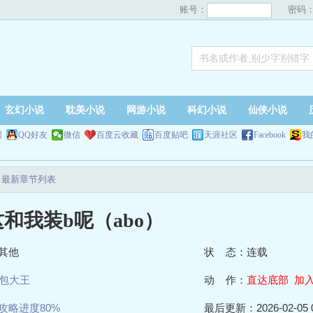
账号：
密码
玄幻小说
耽美小说
网游小说
科幻小说
仙侠小说
网
QQ好友
微信
百度云收藏
百度贴吧
天涯社区
Facebook
我
）最新章节列表
和我装b呢（abo）
其他
状 态：连载
包大王
动 作：
直达底部
加
攻略进度80%
最后更新：2026-02-05 0