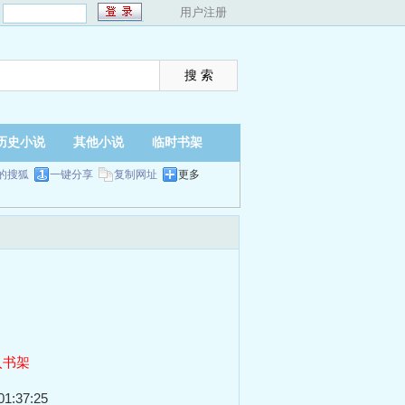
：
用户注册
历史小说
其他小说
临时书架
的搜狐
一键分享
复制网址
更多
入书架
1:37:25