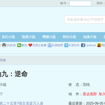
账号：
密码
玄幻小说
耽美小说
网游小说
科幻小说
仙侠小说
网
QQ好友
微信
百度云收藏
百度贴吧
天涯社区
Facebook
我
列表
为九：逆命
小说
状 态：完结
宁
动 作：
直达底部
加
第二十五章?宿主竟是万人迷
最后更新：2025-06-05 0