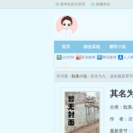
将本站设为首页
收藏本站
首页
综合其他
都市小说
QQ空间
新浪微博
腾讯微博
人人
宅书屋
- 耽美小说 -
其名为九：逆命最新章节
其名
分类：耽美
作 者：
晟
最新章节：