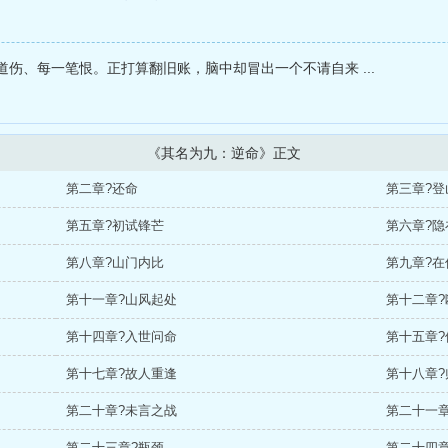
伤、每一笔恨。正打算翻旧账，脑中却冒出一个不请自来 ...
《其名为九：逆命》正文
第二章?还命
第三章?登
第五章?初试锋芒
第六章?隐
第八章?山门内比
第九章?
第十一章?山风起处
第十二章?
第十四章?入世问命
第十五章?
第十七章?故人重逢
第十八章?
第二十章?未言之战
第二十一章
第二十三章?瓶颈
第二十四章