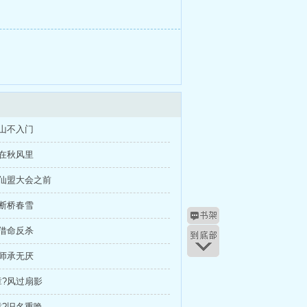
山不入门
在秋风里
在仙盟大会之前
断桥春雪
借命反杀
师承无厌
?风过扇影
?旧名重唤