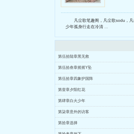
凡尘歌笔趣阁，凡尘歌sodu，
少年孤身行走在冷清 ...
第伍拾陆章黑无救
第伍拾叁章摇摇Y坠
第伍拾章四象护国阵
第壹章夕阳红花
第肆章白火少年
第柒章意外的访客
第拾章选择
第拾参章放下