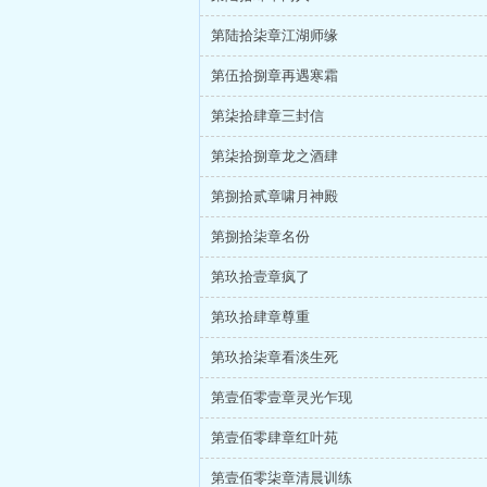
第陆拾柒章江湖师缘
第伍拾捌章再遇寒霜
第柒拾肆章三封信
第柒拾捌章龙之酒肆
第捌拾贰章啸月神殿
第捌拾柒章名份
第玖拾壹章疯了
第玖拾肆章尊重
第玖拾柒章看淡生死
第壹佰零壹章灵光乍现
第壹佰零肆章红叶苑
第壹佰零柒章清晨训练