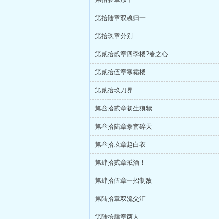
第拾陆章双魂归一
第拾玖章分别
第贰拾贰章四季楼?春之心
第贰拾伍章寒霜楼
第贰拾玖刀界
第叁拾贰章初生狼犊
第叁拾陆章拳套碎天
第叁拾玖章赵白衣
第肆拾贰章戒酒！
第肆拾伍章一招制敌
第陆拾章双流交汇
第陆拾肆章两人