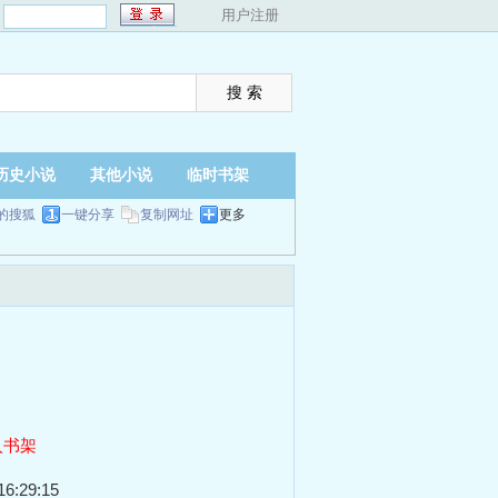
：
用户注册
历史小说
其他小说
临时书架
的搜狐
一键分享
复制网址
更多
入书架
6:29:15