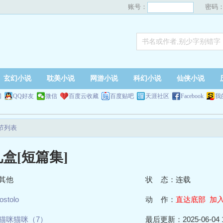
账号：
密码
玄幻小说
耽美小说
网游小说
科幻小说
仙侠小说
网
QQ好友
微信
百度云收藏
百度贴吧
天涯社区
Facebook
我
节列表
盒[短篇集]
其他
状 态：连载
ostolo
动 作：
直达底部
加
猫咪猫咪（7）
最后更新：2025-06-04 1