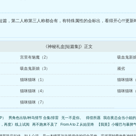
短篇，第二人称第三人称都会有，有特殊属性的会标出，看得开心!!!更
《神秘礼盒[短篇集]》正文
宫里有魅魔（2）
吸血鬼新娘
吸血鬼新娘（3）
顽劣
猫咪猫咪（1）
猫咪猫咪（
猫咪猫咪（4）
猫咪猫咪（
猫咪猫咪（7）
P）
男角色出轨/种马情节 合集/排雷
无一不是你。
得偿所愿
我在夜总会当小姐的
起，再度》线上试阅
再不跑来不及了
From A to Z 从始至终
【我英】小哑巴与暴脾