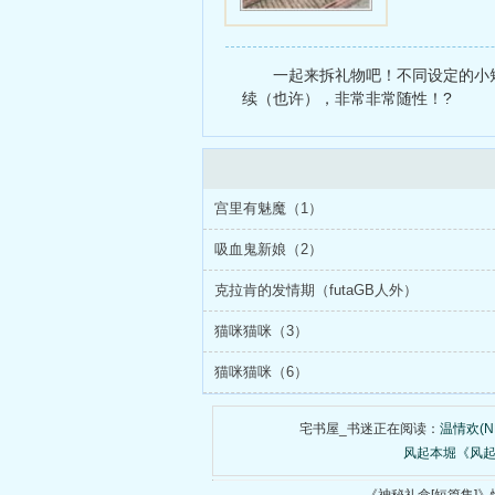
一起来拆礼物吧！不同设定的小
续（也许），非常非常随性！?
宫里有魅魔（1）
吸血鬼新娘（2）
克拉肯的发情期（futaGB人外）
猫咪猫咪（3）
猫咪猫咪（6）
宅书屋_书迷正在阅读：
温情欢(N
风起本堀《风