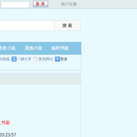
：
用户注册
历史小说
其他小说
临时书架
的搜狐
一键分享
复制网址
更多
入书架
0:23:57