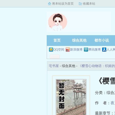
将本站设为首页
收藏本站
首页
综合其他
都市小说
QQ空间
新浪微博
腾讯微博
人人
宅书屋
- 综合其他 -
《樱雪心动物语：织姬的
《樱
分类：综合
作 者：
夜
最新章节：