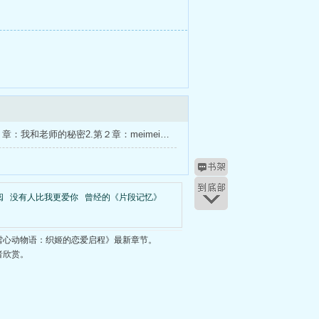
第三季第１章：我和老师的秘密2.第２章：meimei知道了！？3.第３章：校规违反与危机4.第４章：伪装的远距离关系5.第５章：璃夜也恋爱了6.第６章：初吻的重现大学版7.第７章：教师节的趣味教案8.第８章：
阅
没有人比我更爱你
曾经的《片段记忆》
雪心动物语：织姬的恋爱启程》最新章节。
者欣赏。