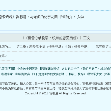
师生联合研习第４章：挑战与成长的考验第
力的延续第６章：家庭与事业的平衡第７
爱启程》副标题：与老师的秘密花园 书籍简介： 入学 ...
学交流第８章：心动再起的回忆展第９章：
永续经营第
《《樱雪心动物语：织姬的恋爱启程》》正文
第一季：恋爱启程篇（入学与初恋）主题：单恋的冲动、姐妹支持、老师与学生的距离1.入学式的心动2.D罩杯的决心3.教室外的告白4.被拒绝後的倔强5.我和老师的距离6.meimei的恋爱观7.校园午餐邂逅8.私下
第二季：恋爱竞争篇（情敌登场）主题：情敌登场、情感自省、自信崩解与重建1.新学期的转学生2.情敌是大学实习老师！？3.双人补课时间4.诗音也恋爱了？5.偷偷尾随老师6.校外旅行事件7.情敌的甜蜜攻势8
第１章：新学年的考验第２章：意外的挑战者第３章：师生联合研习第４章：挑战与成长的考验第５章：影响力的延续第６章：家庭与事业的平衡第７章：国际教学交流第８章：心动再起的回忆展第９章：教育之路的永续经营第
色童话[无限]
小丘的十词冒险
[综]喵咪咖啡馆
火影忍者卡伊《我们同居了》线上试
暗潮李家
班级淘汰赛
胯下楚楚可怜的女孩(强奸、捕获、快穿)
理智系少女
梦谋
情节跌宕起伏、扣人心弦，是一本情节与文笔俱佳的综合其他，宅书屋转载收集《樱
有小说为转载作品，所有章节均由网友上传，转载至本站只是为了宣传本书让更多读
Copyright © 2018 宅书屋 All Rights Reserved.