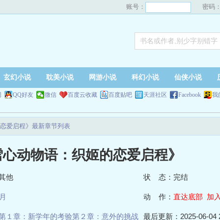
账号：
密码
玄幻小说
耽美小说
网游小说
科幻小说
仙侠小说
网
QQ好友
微信
百度云收藏
百度贴吧
天涯社区
Facebook
我
恋爱启程》最新章节列表
雪心动物语：织姬的恋爱启程》
其他
状 态：完结
月
动 作：
直达底部
加
第１章：新学年的考验第２章：意外的挑战
最后更新：2025-06-04 2