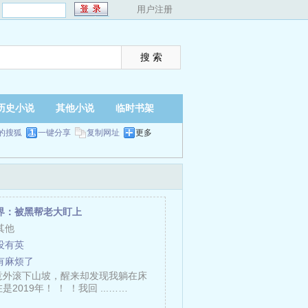
：
用户注册
历史小说
其他小说
临时书架
的搜狐
一键分享
复制网址
更多
界：被黑帮老大盯上
其他
没有英
有麻烦了
意外滚下山坡，醒来却发现我躺在床
2019年！ ！ ！我回 ...……