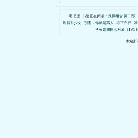
宅书屋_书迷正在阅读：
灵异组合 第二部
理智系少女
别闹，你就是高人
亦正亦邪
净
学长是我网恋对象（1V1 
本站所