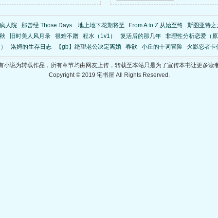
疯人院
那曾经 Those Days.
地上地下花期将至
From A to Z 从始至终
斯图亚特之
秋
旧时美人风月录
很难不蹭
程水（1v1）
复活后的那几年
非理性分析恋爱（原名fic
h）
洛姆的生存日志
【gb】绝望老公决定离婚
春欲
小丘的十词冒险
火影忍者卡
有小说为转载作品，所有章节均由网友上传，转载至本站只是为了宣传本书让更多读
Copyright © 2019 宅书屋 All Rights Reserved.