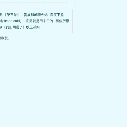
龙 【第三卷】：贵族和雌狮火焰
深度下坠
tion cold）
直男就是用来日的
得偿所愿
伊《我们同居了》线上试阅
者欣赏。