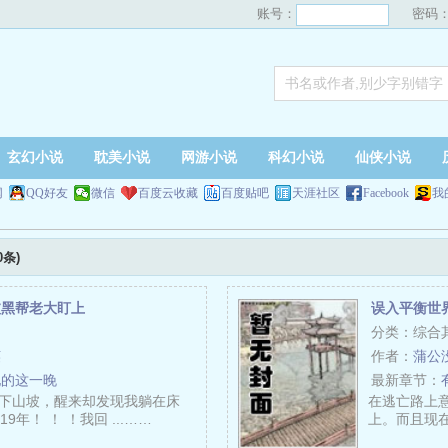
账号：
密码
玄幻小说
耽美小说
网游小说
科幻小说
仙侠小说
网
QQ好友
微信
百度云收藏
百度贴吧
天涯社区
Facebook
我
0条)
被黑帮老大盯上
误入平衡世
分类：综合
英
作者：
蒲公
他的这一晚
最新章节：
下山坡，醒来却发现我躺在床
在逃亡路上
9年！ ！ ！我回 ...……
上。而且现在是