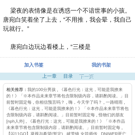
梁夜的表情像是在诱惑一个不谙世事的小孩。
唐宛白笑着坐了上去，“不用推，我会晕，我自己
玩就行。”
唐宛白边玩边看楼上，“三楼是
加入书签
我的书架
上一章
目录
下一页
相关推荐：
我的100分男孩
,
《暮色行光：这光，可能是我撩来
的！》「※本作品未来章节将包含限制级内容，请斟酌阅读。」目
前暂时固定每
,
你相信预言吗？
,
嗨，今天学了吗？
,
一路晴雨
,
《暮色行光：这光，可能是我撩来的！》「※本作品未来章节将包
含限制级内容，请斟酌阅读。」目前暂时固定每
,
怪物们的朋友
[nph人外]
,
《暮色行光：这光，可能是我撩来的！》「※本作品
未来章节将包含限制级内容，请斟酌阅读。」目前暂时固定每
,
【闪11GO】凝视与希望(暂定)
,
破荒镜.女符师传
,
DNIWER死亡