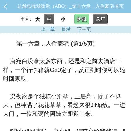
总裁总找我睡觉（ABO）_第十六章，入住豪宅
首页
大
中
小
护眼
关灯
字体：
上一章
目录
下一页
第十六章，入住豪宅 (第1/5页)
唐宛白没拿太多东西，还是和之前去酒店一
样，一个行李箱就Ga0定了，反正到时候可以随
时回家取。
梁夜家是个独栋小别墅，三层高，院子不算
大，但种满了花花草草，看起来很JiNg致。一进
大门，一位和蔼的阿姨立即迎上来。