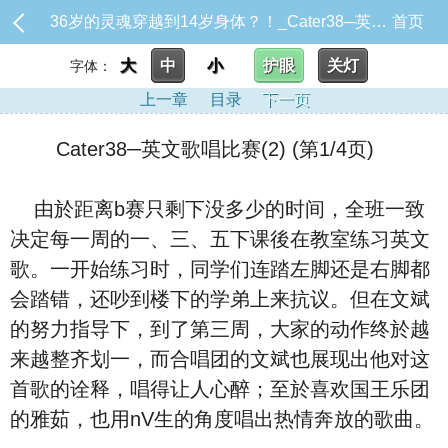
36岁的灵魂穿越到14岁身体？！_Cater38─英文歌唱比赛(2)
首页
大
中
小
护眼
关灯
字体：
上一章
目录
下一页
Cater38─英文歌唱比赛(2) (第1/4页)
由於距离b赛只剩下没多少的时间，全班一致
决定每一周的一、三、五下课後在教室练习英文
歌。一开始练习时，同学们连踏左脚还是右脚都
会踏错，还吵到楼下的学弟上来抗议。但在文斌
的努力指导下，到了第三周，大家的动作终於越
来越整齐划一，而合唱团的文斌也展现出他对这
首歌的诠释，唱得让人心醉；至於喜欢国王乐团
的雅茹，也用nV生的角度唱出热情奔放的歌曲。