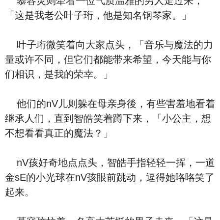
慕容灵则牵着一位气质温雅的男人走过来，
「这是我老公叶子珩，他是知名钢琴家。」
叶子珩微笑着向大家点头，「音乐与魔法的力
量或许不同，但它们都能带来希望，今天能与你
们相识，是我的荣幸。」
他们的nV儿则躲在母亲身後，有些害羞地看着
继承人们，直到智皓笑着蹲下来，「小公主，想
不想看看真正的魔法？」
nV孩好奇地点点头，智皓手指轻轻一挥，一道
金sE的小光球在nV孩眼前跳动，逗得她咯咯笑了
起来。