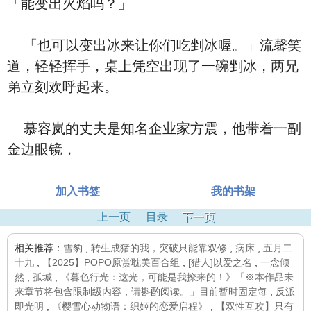
「能变出火焰吗？」
「也可以变出冰来让你们吃剉冰喔。」流馨笑
道，轻轻挥手，桌上凭空出现了一碗剉冰，两兄
弟立刻欢呼起来。
慕容岚的丈夫是知名企业家方震，他带着一副
金边眼镜，
加入书签
我的书架
上一页
目录
下一页
相关推荐：
雪豹
,
转生成猪的我，突破只能靠双修
,
病床
,
五月二
十九
,
【2025】POPO原赏耽美百合组
,
[猎人]以爱之名
,
一念倾
然
,
孤城
,
《暮色行光：这光，可能是我撩来的！》「※本作品未
来章节将包含限制级内容，请斟酌阅读。」目前暂时固定每
,
反派
即光明
,
《樱雪心动物语：织姬的恋爱启程》
,
【双性互攻】只有