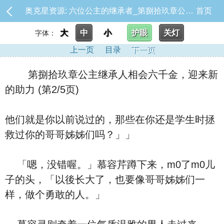
奥克星资源: 六位公主的继承者_第捌拾玖章公主继承人相会六千金，迎来新的助力
首页
大
中
小
护眼
关灯
字体：
上一页
目录
下一页
第捌拾玖章公主继承人相会六千金，迎来新
的助力 (第2/5页)
他们就是你以前说过的，那些在你还是学生时拯
救过你的哥哥姊姊们吗？」」
「嗯，没错喔。」慕容芹蹲下来，m0了m0儿
子的头，「以後长大了，也要像哥哥姊姊们一
样，做个勇敢的人。」