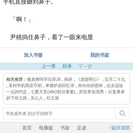
手机直接砸到鼻子。
「啊！」
尹桃摀住鼻子，看了一眼来电显
加入书签
我的书架
上一章
目录
下一页
相关推荐：
被臭脚同学玩弄J8
,
病床
,
《龙隐明心》
,
五月二十九
,
某柯学的黑巫守则
,
卑微炉鼎回忆录
,
奔向你的星眸
,
比永远短
一点的约定
,
七重天堂(ABO部分要素)
,
异世界实境秀：社畜勇者
的下班之路
,
失心人
,
红尘策
首页
电脑版
书架
足迹
↑返回顶部