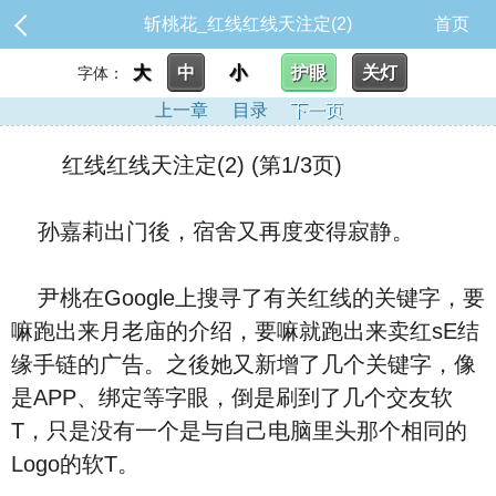
斩桃花_红线红线天注定(2)
首页
大
中
小
护眼
关灯
字体：
上一章
目录
下一页
红线红线天注定(2) (第1/3页)
孙嘉莉出门後，宿舍又再度变得寂静。
尹桃在Google上搜寻了有关红线的关键字，要
嘛跑出来月老庙的介绍，要嘛就跑出来卖红sE结
缘手链的广告。之後她又新增了几个关键字，像
是APP、绑定等字眼，倒是刷到了几个交友软
T，只是没有一个是与自己电脑里头那个相同的
Logo的软T。